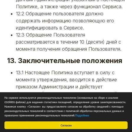
Политике, а также через функционал Сервиса.
12.2 Обращение пользователя должно
содержать информацию позволяющую его
идентифицировать в Сервисе.
12.3 Обращение Пользователя
рассматривается в течении 10 (десяти) дней с
момента получения обращения Пользователя.
13. Заключительные положения
13.1 Настоящее Политика вступает в силу с
момента утверждения, вводится в действие
приказом Администрации и действует
бессрочно (до отмены или замены ее новой
На сервисе используются рекомендательные технологии (основанные на сборе и анализе
версией Политики).
cookies файлов) для ведения статистики посещений, определения уровня заинтересованности.
Нажимая кнопку «Согласен» вы предоставляете согласие на обработку сведений с помощью
13.2 Положения настоящей политики
рекомендательных технологий в соответствии с политикой обработки персональных данных и
распространяются на Администрацию и
правилами применения рекомендательных технологий.
Подробнее
Пользователей.
Согласен
13.3 Администрация имеет право в