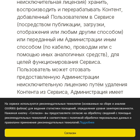
неисключительная лицензия) хранить,
воспроизводить и перерабатывать Контент,
добавленный Пользователем в Сервисе
(посредством публикации, загрузки,
отображения или любым другим способом)
или переданный им Администрации иным
способом (по кабелю, проводам или с
помощью иных аналогичных средств), для
целей функционирования Сервиса.
Пользователь может отозвать
предоставленную Администрации
неисключительную лицензию путём удаления
Контента из Сервиса, Администрация имеет
право хранить архивные копии удаленного
На сервисе используются рекомендательные технологии (основанные на сборе и анализе
Контента в целях функционирования Сервиса,
cookies файлов) для ведения статистики посещений, определения уровня заинтересованности.
Нажимая кнопку «Согласен» вы предоставляете согласие на обработку сведений с помощью
такое хранение не является нарушением
рекомендательных технологий в соответствии с политикой обработки персональных данных и
исключительных прав.
правилами применения рекомендательных технологий.
Подробнее
7.7 Право использования Контента,
Согласен
предусмотренное предшествующим пунктом,