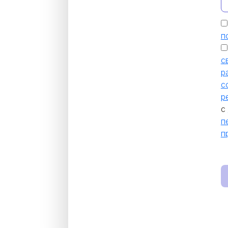
п
с
р
с
р
с
п
п